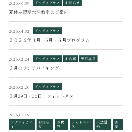
アクティビティ
お知らせ
2026.06.09
夏休み短期水泳教室のご案内
アクティビティ
2026.04.02
２０２６年４月・5月・６月プログラム
アクティビティ
お食事
天然温泉
2026.02.24
３月のランチバイキング
アクティビティ
2026.02.20
３月29日・30日 フィットネス
2026.01.19
アクティビテ
お知ら
お食
シャトルバ
天然温
客
ィ
せ
事
ス
泉
室